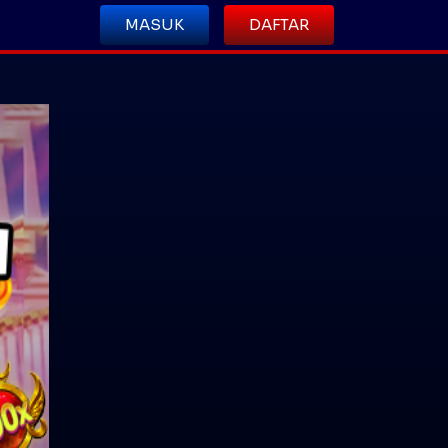
MASUK
DAFTAR