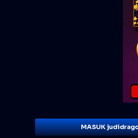
MASUK judidrago