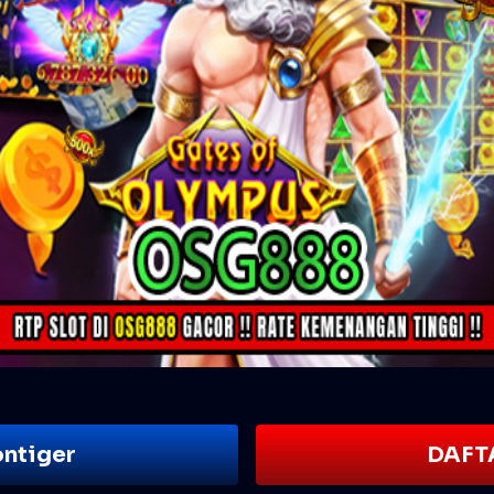
ntiger
DAFT